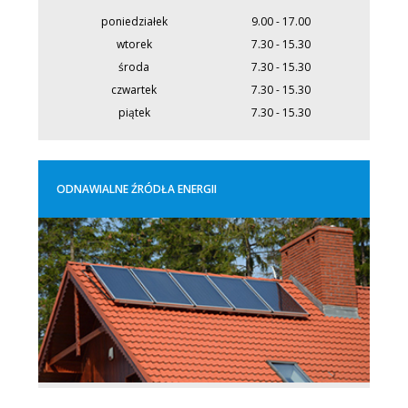
poniedziałek
9.00 - 17.00
wtorek
7.30 - 15.30
środa
7.30 - 15.30
czwartek
7.30 - 15.30
piątek
7.30 - 15.30
ODNAWIALNE ŹRÓDŁA ENERGII