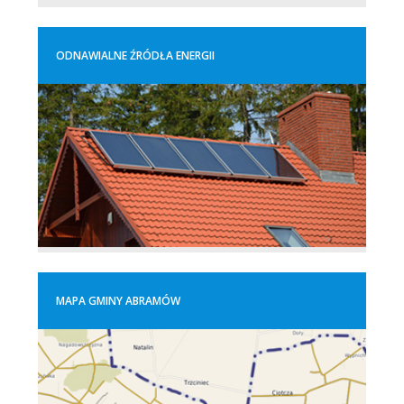
ODNAWIALNE ŹRÓDŁA ENERGII
MAPA GMINY ABRAMÓW