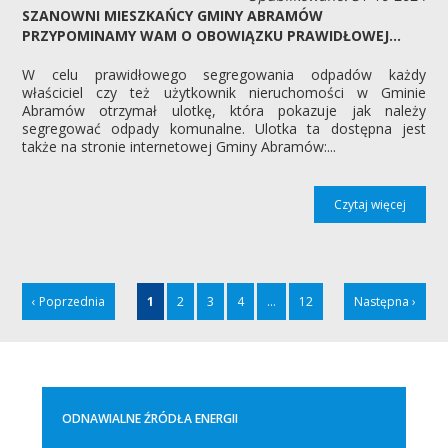
SZANOWNI MIESZKAŃCY GMINY ABRAMÓW
PRZYPOMINAMY WAM O OBOWIĄZKU PRAWIDŁOWEJ...
W celu prawidłowego segregowania odpadów każdy
właściciel czy też użytkownik nieruchomości w Gminie
Abramów otrzymał ulotkę, która pokazuje jak należy
segregować odpady komunalne. Ulotka ta dostępna jest
także na stronie internetowej Gminy Abramów:...
Czytaj więcej
‹ Poprzednia
1
2
3
4
...
12
Następna ›
ODNAWIALNE ŹRÓDŁA ENERGII