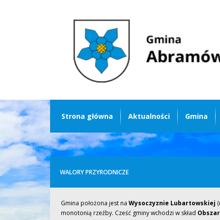
Strona główna
Aktualności
Gmina
WALORY PRZYRODNICZE
Gmina położona jest na
Wysoczyznie Lubartowskiej
(
monotonią rzeźby. Cześć gminy wchodzi w skład
Obszaru