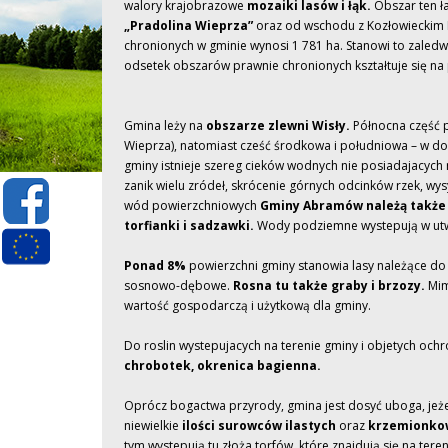
walory krajobrazowe
mozaiki lasów i łąk.
Obszar ten ł
„Pradolina Wieprza”
oraz od wschodu z Kozłowieckim
chronionych w gminie wynosi 1 781 ha. Stanowi to zale
odsetek obszarów prawnie chronionych kształtuje się na
Gmina leży na
obszarze zlewni Wisły.
Północna część p
Wieprza), natomiast cześć środkowa i południowa – w dor
gminy istnieje szereg cieków wodnych nie posiadajacych
zanik wielu zródeł, skrócenie górnych odcinków rzek, wy
wód powierzchniowych
Gminy Abramów należą także 
torfianki i sadzawki.
Wody podziemne wystepują w utw
Ponad 8%
powierzchni gminy stanowia lasy należące do 
sosnowo-dębowe.
Rosna tu także graby i brzozy.
Mim
wartość gospodarczą i użytkową dla gminy.
Do roslin wystepujacych na terenie gminy i objetych och
chrobotek, okrenica bagienna.
Oprócz bogactwa przyrody, gmina jest dosyć uboga, jeże
niewielkie
ilości surowców ilastych
oraz
krzemionkow
tym wystepują tu złoża torfów, które znajdują się na te