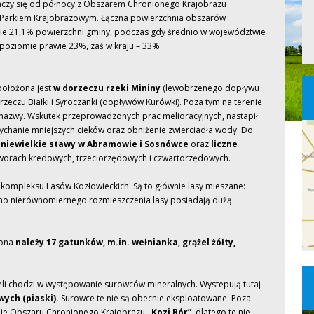
aczy się od północy z Obszarem Chronionego Krajobrazu
 Parkiem Krajobrazowym. Łączna powierzchnia obszarów
dwie 21,1% powierzchni gminy, podczas gdy średnio w województwie
 poziomie prawie 23%, zaś w kraju – 33%.
ołożona jest
w dorzeczu rzeki Mininy
(lewobrzenego dopływu
zeczu Białki i Syroczanki (dopływów Kurówki). Poza tym na terenie
 nazwy. Wskutek przeprowadzonych prac melioracyjnych, nastapił
sychanie mniejszych cieków oraz obniżenie zwierciadła wody. Do
niewielkie
stawy w Abramowie i Sosnówce
oraz
liczne
orach kredowych, trzeciorzędowych i czwartorzędowych.
kompleksu Lasów Kozłowieckich. Są to głównie lasy mieszane:
o nierównomiernego rozmieszczenia lasy posiadają dużą
rona
należy 17 gatunków, m.in. wełnianka, grążel żółty,
li chodzi w występowanie surowców mineralnych. Wystepują tutaj
ych (piaski).
Surowce te nie są obecnie eksploatowane. Poza
renie Obszaru Chronionego Krajobrazu
„Kozi Bór”,
dlatego te nie