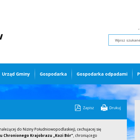
Urząd Gminy
Gospodarka
Gospodarka odpadami
P
należącej do Niziny Południowopodlaskiej), cechujacej się
 Chronionego Krajobrazu „Kozi Bór"
, chroniącego