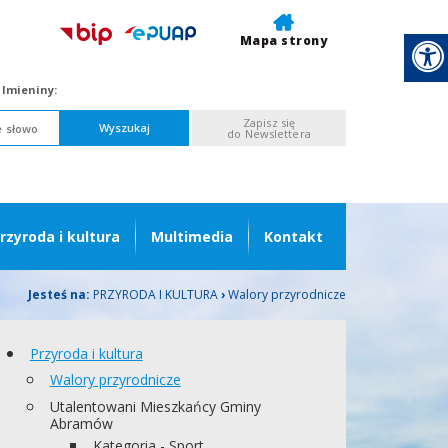
Mapa strony
,
Imieniny:
Zapisz się
Wyszukaj
do Newslettera
rzyroda i kultura
Multimedia
Kontakt
Jesteś na:
PRZYRODA I KULTURA
›
Walory przyrodnicze
Przyroda i kultura
Walory przyrodnicze
Utalentowani Mieszkańcy Gminy
Abramów
Kategoria - Sport