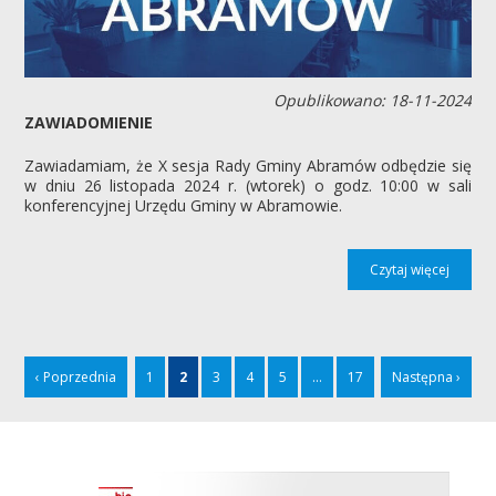
Opublikowano: 18-11-2024
ZAWIADOMIENIE
Zawiadamiam, że X sesja Rady Gminy Abramów odbędzie się
w dniu 26 listopada 2024 r. (wtorek) o godz. 10:00 w sali
konferencyjnej Urzędu Gminy w Abramowie.
Czytaj więcej
‹ Poprzednia
1
2
3
4
5
...
17
Następna ›