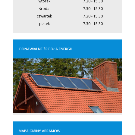
wtorek
7.30 - 15.30
środa
7.30 - 15.30
czwartek
7.30 - 15.30
piątek
7.30 - 15.30
ODNAWIALNE ŹRÓDŁA ENERGII
MAPA GMINY ABRAMÓW