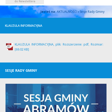
do Newslettera
Jesteś na:
AKTUALNOŚCI
›
Sesje Rady Gminy
KLAUZULA INFORMACYJNA
KLAUZULA INFORMACYJNA, plik: Rozszerzenie: pdf, Rozmiar:
[69.02 KB]
SESJE RADY GMINY