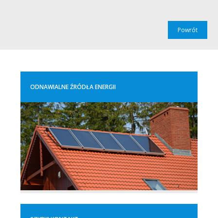
Powrót
ODNAWIALNE ŹRÓDŁA ENERGII