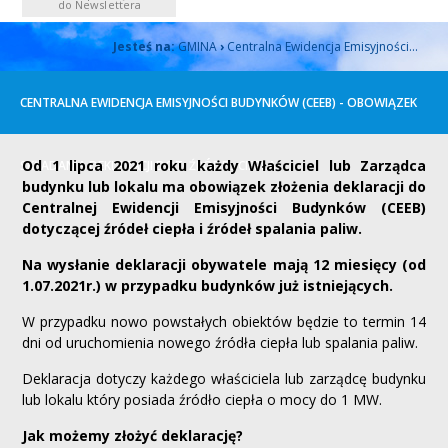
do Newslettera
Jesteś na:
GMINA
›
Centralna Ewidencja Emisyjności...
CENTRALNA EWIDENCJA EMISYJNOŚCI BUDYNKÓW (CEEB) - OBOWIĄZEK
Od 1 lipca 2021 roku każdy Właściciel lub Zarządca
SKŁADANIA DEKLARACJI DOT. ŹRÓDEŁ CIEPŁA.
budynku lub lokalu ma obowiązek złożenia deklaracji do
Centralnej Ewidencji Emisyjności Budynków (CEEB)
dotyczącej źródeł ciepła i źródeł spalania paliw.
Na wysłanie deklaracji obywatele mają 12 miesięcy (od
1.07.2021r.) w przypadku budynków już istniejących.
W przypadku nowo powstałych obiektów będzie to termin 14
dni od uruchomienia nowego źródła ciepła lub spalania paliw.
Deklaracja dotyczy każdego właściciela lub zarządcę budynku
lub lokalu który posiada źródło ciepła o mocy do 1 MW.
Jak możemy złożyć deklarację?